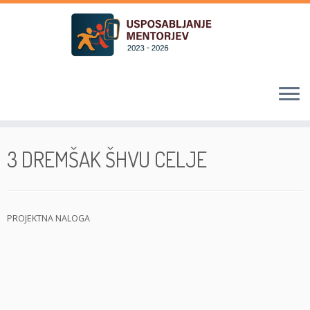
Skoči
na
3 DREMŠAK ŠHVU CELJE
vsebino
PROJEKTNA NALOGA