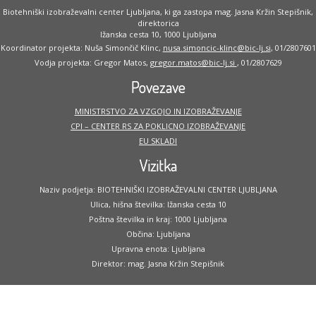
Biotehniški izobraževalni center Ljubljana, ki ga zastopa mag. Jasna Kržin Stepišnik,
direktorica
Ižanska cesta 10, 1000 Ljubljana
Koordinator projekta: Nuša Simončič Klinc,
nusa.simoncic-klinc@bic-lj.si
, 01/2807601
Vodja projekta: Gregor Matos,
gregor.matos@bic-lj.si
, 01/2807629
Povezave
MINISTRSTVO ZA VZGOJO IN IZOBRAŽEVANJE
CPI – CENTER RS ZA POKLICNO IZOBRAŽEVANJE
EU SKLADI
Vizitka
Naziv podjetja: BIOTEHNIŠKI IZOBRAŽEVALNI CENTER LJUBLJANA
Ulica, hišna številka: Ižanska cesta 10
Poštna številka in kraj: 1000 Ljubljana
Občina: Ljubljana
Upravna enota: Ljubljana
Direktor: mag. Jasna Kržin Stepišnik