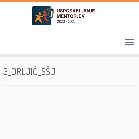
Skoči
na
3_DRLJIĆ_SŠJ
vsebino