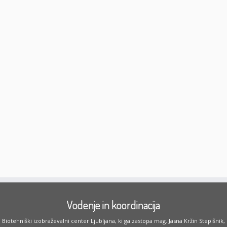
Vodenje in koordinacija
Biotehniški izobraževalni center Ljubljana, ki ga zastopa mag. Jasna Kržin Stepišnik,