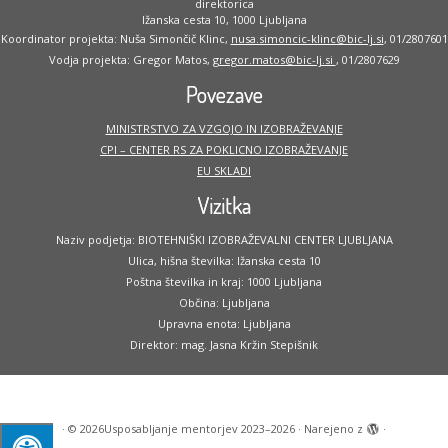
direktorica
Ižanska cesta 10, 1000 Ljubljana
Koordinator projekta: Nuša Simončič Klinc,
nusa.simoncic-klinc@bic-lj.si
, 01/2807601
Vodja projekta: Gregor Matos,
gregor.matos@bic-lj.si
, 01/2807629
Povezave
MINISTRSTVO ZA VZGOJO IN IZOBRAŽEVANJE
CPI – CENTER RS ZA POKLICNO IZOBRAŽEVANJE
EU SKLADI
Vizitka
Naziv podjetja: BIOTEHNIŠKI IZOBRAŽEVALNI CENTER LJUBLJANA
Ulica, hišna številka: Ižanska cesta 10
Poštna številka in kraj: 1000 Ljubljana
Občina: Ljubljana
Upravna enota: Ljubljana
Direktor: mag. Jasna Kržin Stepišnik
·
© 2026
Usposabljanje mentorjev 2023–2026
·
Narejeno z
·