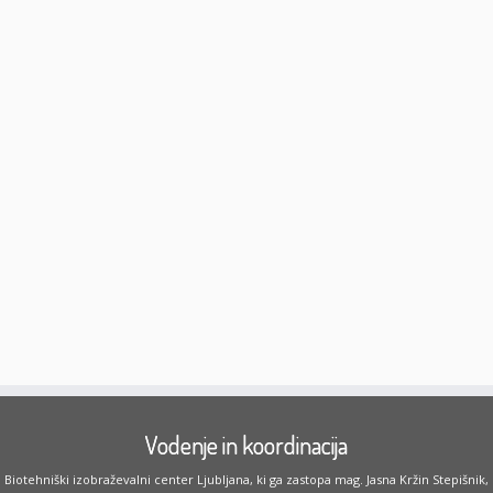
Vodenje in koordinacija
Biotehniški izobraževalni center Ljubljana, ki ga zastopa mag. Jasna Kržin Stepišnik,