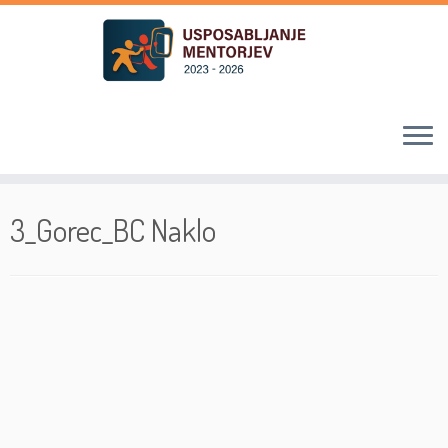
Skoči
na
3_Gorec_BC Naklo
vsebino