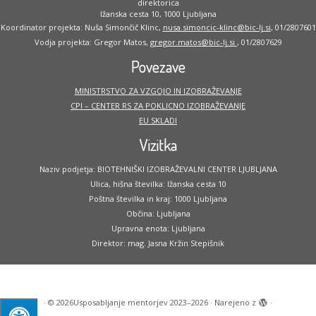
direktorica
Ižanska cesta 10, 1000 Ljubljana
Koordinator projekta: Nuša Simončič Klinc,
nusa.simoncic-klinc@bic-lj.si
, 01/2807601
Vodja projekta: Gregor Matos,
gregor.matos@bic-lj.si
, 01/2807629
Povezave
MINISTRSTVO ZA VZGOJO IN IZOBRAŽEVANJE
CPI – CENTER RS ZA POKLICNO IZOBRAŽEVANJE
EU SKLADI
Vizitka
Naziv podjetja: BIOTEHNIŠKI IZOBRAŽEVALNI CENTER LJUBLJANA
Ulica, hišna številka: Ižanska cesta 10
Poštna številka in kraj: 1000 Ljubljana
Občina: Ljubljana
Upravna enota: Ljubljana
Direktor: mag. Jasna Kržin Stepišnik
·
© 2026
Usposabljanje mentorjev 2023–2026
·
Narejeno z
·