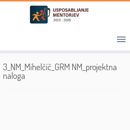
Skoči
na
3_NM_Mihelčič_GRM NM_projektna
vsebino
naloga