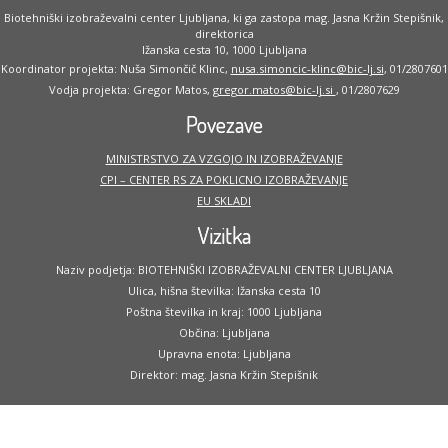
Biotehniški izobraževalni center Ljubljana, ki ga zastopa mag. Jasna Kržin Stepišnik,
direktorica
Ižanska cesta 10, 1000 Ljubljana
Koordinator projekta: Nuša Simončič Klinc,
nusa.simoncic-klinc@bic-lj.si
, 01/2807601
Vodja projekta: Gregor Matos,
gregor.matos@bic-lj.si
, 01/2807629
Povezave
MINISTRSTVO ZA VZGOJO IN IZOBRAŽEVANJE
CPI – CENTER RS ZA POKLICNO IZOBRAŽEVANJE
EU SKLADI
Vizitka
Naziv podjetja: BIOTEHNIŠKI IZOBRAŽEVALNI CENTER LJUBLJANA
Ulica, hišna številka: Ižanska cesta 10
Poštna številka in kraj: 1000 Ljubljana
Občina: Ljubljana
Upravna enota: Ljubljana
Direktor: mag. Jasna Kržin Stepišnik