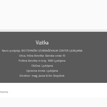
Vizitka
Naziv podjetja: BIOTEHNIŠKI IZOBRAŽEVALNI CENTER LJUBLJANA
Ulica, hišna številka: Ižanska cesta 10
Poštna številka in kraj: 1000 Ljubljana
Občina: Ljubljana
Upravna enota: Ljubljana
Direktor: mag. Jasna Kržin Stepišnik
 theme
·