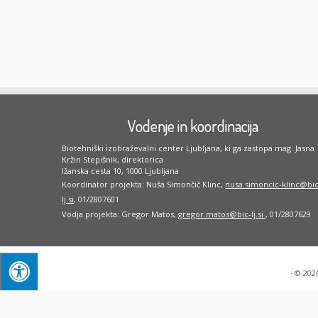
Vodenje in koordinacija
Biotehniški izobraževalni center Ljubljana, ki ga zastopa mag. Jasna
Kržin Stepišnik, direktorica
Ižanska cesta 10, 1000 Ljubljana
Koordinator projekta: Nuša Simončič Klinc,
nusa.simoncic-klinc@bic
lj.si
, 01/2807601
Vodja projekta: Gregor Matos,
gregor.matos@bic-lj.si
, 01/2807629
·
© 202