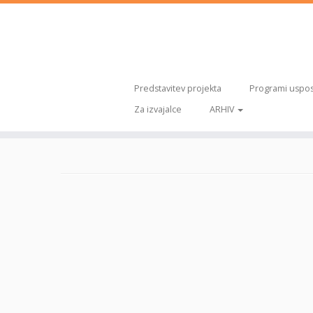
Predstavitev projekta
Programi uspos
Za izvajalce
ARHIV
Skoči
na
vsebino