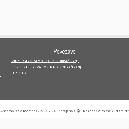
Povezave
MINISTRSTVO ZA VZGOJO IN IZOBRAŽEVANJE
CPI – CENTER RS ZA POKLICNO IZOBRAŽEVANJE
EU SKLADI
-
6
Usposabljanje mentorjev 2023–2026
·
Narejeno z
·
Designed with the
Customizr