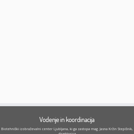
Vodenje in koordinacija
Biotehniški izobraževalni center Ljubljana, ki ga zastopa mag. Jasna Kržin Stepišnik,
direktorica