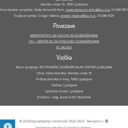
Ižanska cesta 10, 1000 Ljubljana
Koordinator projekta: Nuša Simončič Klinc,
nusa.simoncic-klinc@bic-lj.si
, 01/2807601
Vodja projekta: Gregor Matos,
gregor.matos@bic-lj.si
, 01/2807629
Povezave
MINISTRSTVO ZA VZGOJO IN IZOBRAŽEVANJE
CPI – CENTER RS ZA POKLICNO IZOBRAŽEVANJE
EU SKLADI
Vizitka
Naziv podjetja: BIOTEHNIŠKI IZOBRAŽEVALNI CENTER LJUBLJANA
Ulica, hišna številka: Ižanska cesta 10
Poštna številka in kraj: 1000 Ljubljana
Občina: Ljubljana
Upravna enota: Ljubljana
Direktor: mag. Jasna Kržin Stepišnik
·
© 2026
Usposabljanje mentorjev 2023–2026
·
Narejeno z
·
Designed with the
Customizr theme
·