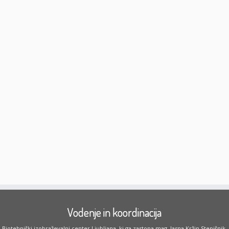
Vodenje in koordinacija
Biotehniški izobraževalni center Ljubljana, ki ga zastopa mag. Jasna Kržin Stepišnik,