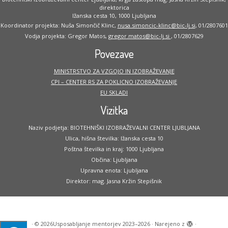
direktorica
Ižanska cesta 10, 1000 Ljubljana
Koordinator projekta: Nuša Simončič Klinc,
nusa.simoncic-klinc@bic-lj.si
, 01/2807601
Vodja projekta: Gregor Matos,
gregor.matos@bic-lj.si
, 01/2807629
Povezave
MINISTRSTVO ZA VZGOJO IN IZOBRAŽEVANJE
CPI – CENTER RS ZA POKLICNO IZOBRAŽEVANJE
EU SKLADI
Vizitka
Naziv podjetja: BIOTEHNIŠKI IZOBRAŽEVALNI CENTER LJUBLJANA
Ulica, hišna številka: Ižanska cesta 10
Poštna številka in kraj: 1000 Ljubljana
Občina: Ljubljana
Upravna enota: Ljubljana
Direktor: mag. Jasna Kržin Stepišnik
·
© 2026
Usposabljanje mentorjev 2023–2026
·
Narejeno z
·