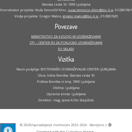
Ižanska cesta 10, 1000 Ljubljana
Koordinator projekta: Nuša Simončič Klinc,
nusa.simoncic-klinc@bic-lj.si
, 01/2807601
Vodja projekta: Gregor Matos,
gregor.matos@bic-lj.si
, 01/2807629
Povezave
MINISTRSTVO ZA VZGOJO IN IZOBRAŽEVANJE
CPI – CENTER RS ZA POKLICNO IZOBRAŽEVANJE
EU SKLADI
Vizitka
Naziv podjetja: BIOTEHNIŠKI IZOBRAŽEVALNI CENTER LJUBLJANA
Ulica, hišna številka: Ižanska cesta 10
Poštna številka in kraj: 1000 Ljubljana
Občina: Ljubljana
Upravna enota: Ljubljana
Direktor: mag. Jasna Kržin Stepišnik
·
© 2026
Usposabljanje mentorjev 2023–2026
·
Narejeno z
·
Designed with the
Customizr theme
·