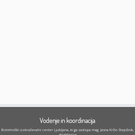
Vodenje in koordinacija
Biotehniški izobraževalni center Ljubljana, ki ga zastopa mag. Jasna Kržin Stepišnik,
direktorica