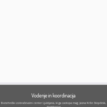
Vodenje in koordinacija
Biotehniški izobraževalni center Ljubljana, ki ga zastopa mag. Jasna Kržin Stepišnik,
direktorica