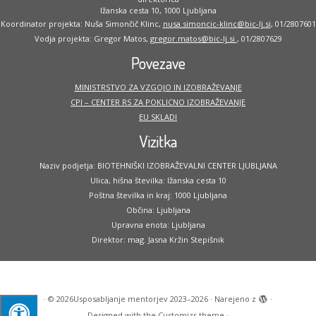
Ižanska cesta 10, 1000 Ljubljana
Koordinator projekta: Nuša Simončič Klinc,
nusa.simoncic-klinc@bic-lj.si
, 01/2807601
Vodja projekta: Gregor Matos,
gregor.matos@bic-lj.si
, 01/2807629
Povezave
MINISTRSTVO ZA VZGOJO IN IZOBRAŽEVANJE
CPI – CENTER RS ZA POKLICNO IZOBRAŽEVANJE
EU SKLADI
Vizitka
Naziv podjetja: BIOTEHNIŠKI IZOBRAŽEVALNI CENTER LJUBLJANA
Ulica, hišna številka: Ižanska cesta 10
Poštna številka in kraj: 1000 Ljubljana
Občina: Ljubljana
Upravna enota: Ljubljana
Direktor: mag. Jasna Kržin Stepišnik
·
© 2026
Usposabljanje mentorjev 2023–2026
·
Narejeno z
·
Designed with the
Customizr theme
·