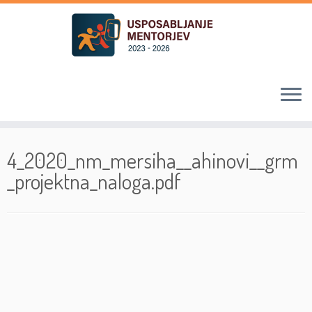
Skoči
na
4_2020_nm_mersiha__ahinovi__grm
vsebino
_projektna_naloga.pdf