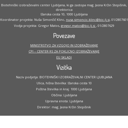
Biotehniški izobraževalni center Ljubljana, ki ga zastopa mag. Jasna Kržin Stepišnik,
direktorica
Ižanska cesta 10, 1000 Ljubljana
Koordinator projekta: Nuša Simončič Klinc,
nusa.simoncic-klinc@bic-lj.si
, 01/2807601
Vodja projekta: Gregor Matos,
gregor.matos@bic-lj.si
, 01/2807629
Povezave
MINISTRSTVO ZA VZGOJO IN IZOBRAŽEVANJE
CPI – CENTER RS ZA POKLICNO IZOBRAŽEVANJE
EU SKLADI
Vizitka
Naziv podjetja: BIOTEHNIŠKI IZOBRAŽEVALNI CENTER LJUBLJANA
Ulica, hišna številka: Ižanska cesta 10
Poštna številka in kraj: 1000 Ljubljana
Občina: Ljubljana
Upravna enota: Ljubljana
Direktor: mag. Jasna Kržin Stepišnik