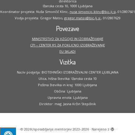
direktorica
Ižanska cesta 10, 1000 Ljubljana
Koordinator projekta: Nuša Simončič Klinc,
nusa.simoncic-klinc@bic-lj.si
, 01/2807601
Vodja projekta: Gregor Matos,
gregor.matos@bic-lj.si
, 01/2807629
Povezave
MINISTRSTVO ZA VZGOJO IN IZOBRAŽEVANJE
CPI – CENTER RS ZA POKLICNO IZOBRAŽEVANJE
EU SKLADI
Vizitka
Naziv podjetja: BIOTEHNIŠKI IZOBRAŽEVALNI CENTER LJUBLJANA
Ulica, hišna številka: Ižanska cesta 10
Poštna številka in kraj: 1000 Ljubljana
Občina: Ljubljana
Upravna enota: Ljubljana
Direktor: mag. Jasna Kržin Stepišnik
·
© 2026
Usposabljanje mentorjev 2023–2026
·
Narejeno z
·