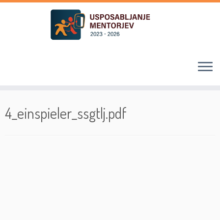
Skoči
na
4_einspieler_ssgtlj.pdf
vsebino