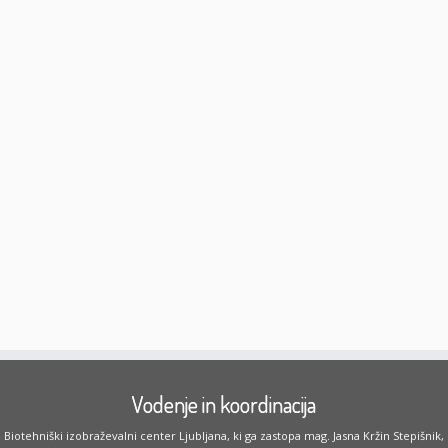
Vodenje in koordinacija
Biotehniški izobraževalni center Ljubljana, ki ga zastopa mag. Jasna Kržin Stepišnik,