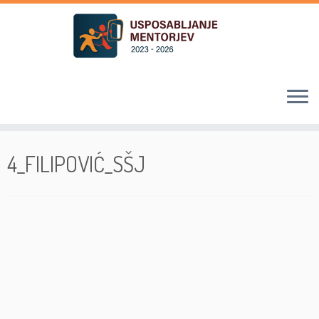
Skoči
na
4_FILIPOVIĆ_SŠJ
vsebino