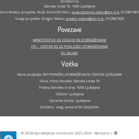
direktorica
Ižanska cesta 10, 1000 Ljubljana
Koordinator projekta: Nuša Simončič Klinc,
nusa.simoncic-klinc@bic-lj.si
, 01/2807601
Vodja projekta: Gregor Matos,
gregor.matos@bic-lj.si
, 01/2807629
Povezave
MINISTRSTVO ZA VZGOJO IN IZOBRAŽEVANJE
CPI – CENTER RS ZA POKLICNO IZOBRAŽEVANJE
EU SKLADI
Vizitka
Naziv podjetja: BIOTEHNIŠKI IZOBRAŽEVALNI CENTER LJUBLJANA
Ulica, hišna številka: Ižanska cesta 10
Poštna številka in kraj: 1000 Ljubljana
Občina: Ljubljana
Upravna enota: Ljubljana
Direktor: mag. Jasna Kržin Stepišnik
·
© 2026
Usposabljanje mentorjev 2023–2026
·
Narejeno z
·