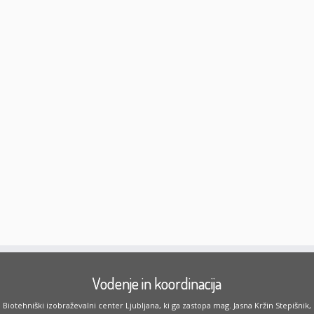
Vodenje in koordinacija
Biotehniški izobraževalni center Ljubljana, ki ga zastopa mag. Jasna Kržin Stepišnik,