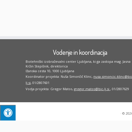
Vodenje in koordinacija
Biotehniški izobraževalni center Ljubljana, ki ga zastopa mag. Jasna
Kržin Stepišnik, direktorica
Ižanska cesta 10, 1000 Ljubljana
Koordinator projekta: Nuša Simončič Klinc,
nusa.simoncic-klinc@bic
lj.si
, 01/2807601
Vodja projekta: Gregor Matos,
gregor.matos@bic-lj.si
, 01/2807629
·
© 202