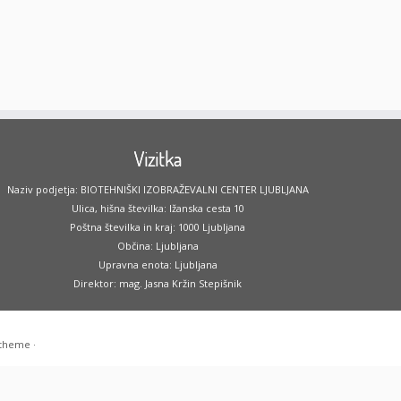
Vizitka
Naziv podjetja: BIOTEHNIŠKI IZOBRAŽEVALNI CENTER LJUBLJANA
Ulica, hišna številka: Ižanska cesta 10
Poštna številka in kraj: 1000 Ljubljana
Občina: Ljubljana
Upravna enota: Ljubljana
Direktor: mag. Jasna Kržin Stepišnik
 theme
·