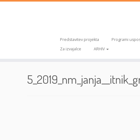
Predstavitev projekta
Programi uspos
Za izvajalce
ARHIV
Skoči
na
5_2019_nm_janja__itnik_
vsebino