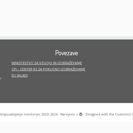
Povezave
MINISTRSTVO ZA VZGOJO IN IZOBRAŽEVANJE
CPI – CENTER RS ZA POKLICNO IZOBRAŽEVANJE
EU SKLADI
-
6
Usposabljanje mentorjev 2023–2026
·
Narejeno z
·
Designed with the
Customizr