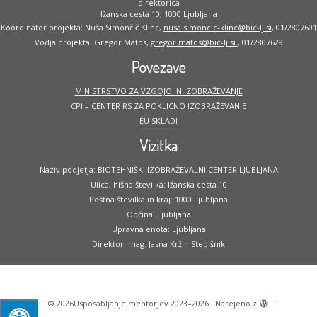
direktorica
Ižanska cesta 10, 1000 Ljubljana
Koordinator projekta: Nuša Simončič Klinc,
nusa.simoncic-klinc@bic-lj.si
, 01/2807601
Vodja projekta: Gregor Matos,
gregor.matos@bic-lj.si
, 01/2807629
Povezave
MINISTRSTVO ZA VZGOJO IN IZOBRAŽEVANJE
CPI – CENTER RS ZA POKLICNO IZOBRAŽEVANJE
EU SKLADI
Vizitka
Naziv podjetja: BIOTEHNIŠKI IZOBRAŽEVALNI CENTER LJUBLJANA
Ulica, hišna številka: Ižanska cesta 10
Poštna številka in kraj: 1000 Ljubljana
Občina: Ljubljana
Upravna enota: Ljubljana
Direktor: mag. Jasna Kržin Stepišnik
·
© 2026
Usposabljanje mentorjev 2023–2026
·
Narejeno z
·