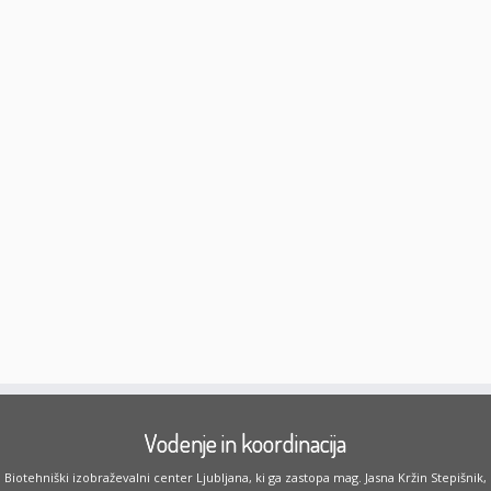
Vodenje in koordinacija
Biotehniški izobraževalni center Ljubljana, ki ga zastopa mag. Jasna Kržin Stepišnik,