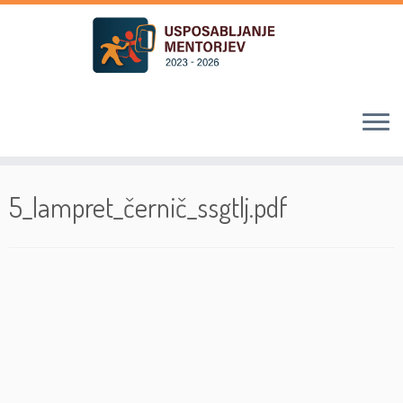
Skoči
na
5_lampret_černič_ssgtlj.pdf
vsebino