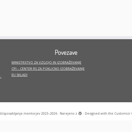
Povezave
MINISTRSTVO ZA VZGOJO IN IZOBRAŽEVANJE
CPI – CENTER RS ZA POKLICNO IZOBRAŽEVANJE
EU SKLADI
-
6
Usposabljanje mentorjev 2023–2026
·
Narejeno z
·
Designed with the
Customizr