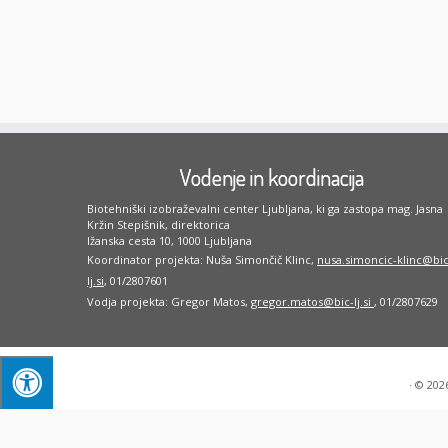
Vodenje in koordinacija
Biotehniški izobraževalni center Ljubljana, ki ga zastopa mag. Jasna
Kržin Stepišnik, direktorica
Ižanska cesta 10, 1000 Ljubljana
Koordinator projekta: Nuša Simončič Klinc,
nusa.simoncic-klinc@bic
lj.si
, 01/2807601
Vodja projekta: Gregor Matos,
gregor.matos@bic-lj.si
, 01/2807629
·
© 202