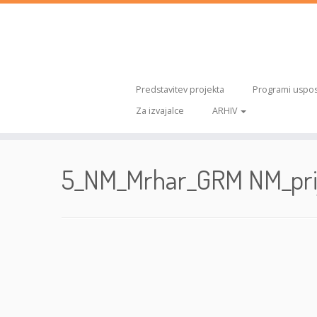
Predstavitev projekta
Programi uspos
Za izvajalce
ARHIV
Skoči
na
5_NM_Mrhar_GRM NM_pri
vsebino