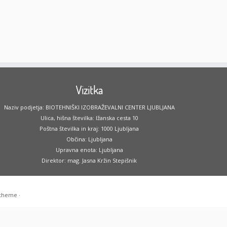
Vizitka
Naziv podjetja: BIOTEHNIŠKI IZOBRAŽEVALNI CENTER LJUBLJANA
Ulica, hišna številka: Ižanska cesta 10
Poštna številka in kraj: 1000 Ljubljana
Občina: Ljubljana
Upravna enota: Ljubljana
Direktor: mag. Jasna Kržin Stepišnik
 theme
·