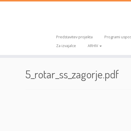
Predstavitev projekta
Programi uspos
Za izvajalce
ARHIV
Skoči
na
5_rotar_ss_zagorje.pdf
vsebino