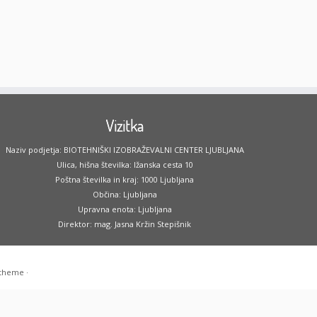
Vizitka
Naziv podjetja: BIOTEHNIŠKI IZOBRAŽEVALNI CENTER LJUBLJANA
Ulica, hišna številka: Ižanska cesta 10
Poštna številka in kraj: 1000 Ljubljana
Občina: Ljubljana
Upravna enota: Ljubljana
Direktor: mag. Jasna Kržin Stepišnik
 theme
·