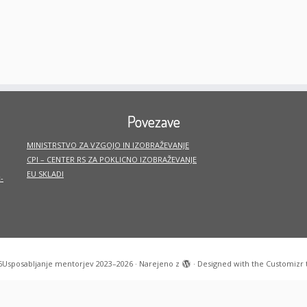
Povezave
MINISTRSTVO ZA VZGOJO IN IZOBRAŽEVANJE
CPI – CENTER RS ZA POKLICNO IZOBRAŽEVANJE
EU SKLADI
-
6
Usposabljanje mentorjev 2023–2026
·
Narejeno z
·
Designed with the
Customizr