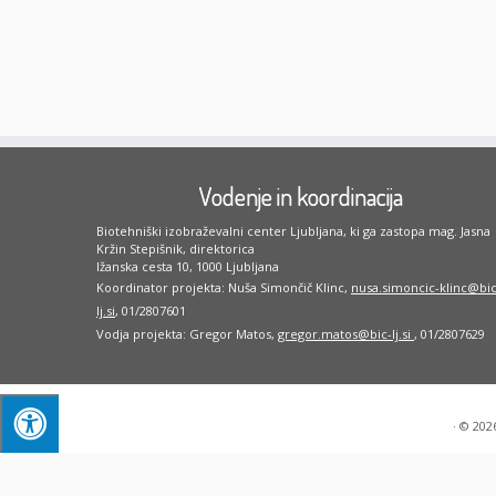
Vodenje in koordinacija
Biotehniški izobraževalni center Ljubljana, ki ga zastopa mag. Jasna
Kržin Stepišnik, direktorica
Ižanska cesta 10, 1000 Ljubljana
Koordinator projekta: Nuša Simončič Klinc,
nusa.simoncic-klinc@bic
lj.si
, 01/2807601
Vodja projekta: Gregor Matos,
gregor.matos@bic-lj.si
, 01/2807629
·
© 202