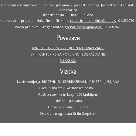
Biotehniški izobraževalni center Ljubljana, ki ga zastopa mag. Jasna Kržin Stepišnik,
direktorica
Ižanska cesta 10, 1000 Ljubljana
Koordinator projekta: Nuša Simončič Klinc,
nusa.simoncic-klinc@bic-lj.si
, 01/2807601
Vodja projekta: Gregor Matos,
gregor.matos@bic-lj.si
, 01/2807629
Povezave
MINISTRSTVO ZA VZGOJO IN IZOBRAŽEVANJE
CPI – CENTER RS ZA POKLICNO IZOBRAŽEVANJE
EU SKLADI
Vizitka
Naziv podjetja: BIOTEHNIŠKI IZOBRAŽEVALNI CENTER LJUBLJANA
Ulica, hišna številka: Ižanska cesta 10
Poštna številka in kraj: 1000 Ljubljana
Občina: Ljubljana
Upravna enota: Ljubljana
Direktor: mag. Jasna Kržin Stepišnik