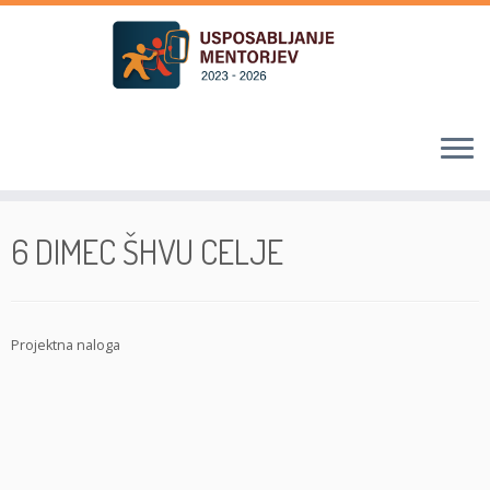
Skoči
na
6 DIMEC ŠHVU CELJE
vsebino
Projektna naloga