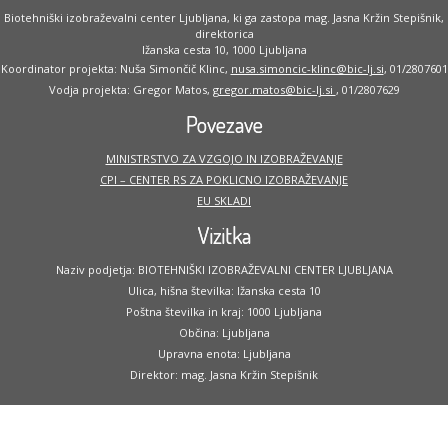
Biotehniški izobraževalni center Ljubljana, ki ga zastopa mag. Jasna Kržin Stepišnik,
direktorica
Ižanska cesta 10, 1000 Ljubljana
Koordinator projekta: Nuša Simončič Klinc,
nusa.simoncic-klinc@bic-lj.si
, 01/2807601
Vodja projekta: Gregor Matos,
gregor.matos@bic-lj.si
, 01/2807629
Povezave
MINISTRSTVO ZA VZGOJO IN IZOBRAŽEVANJE
CPI – CENTER RS ZA POKLICNO IZOBRAŽEVANJE
EU SKLADI
Vizitka
Naziv podjetja: BIOTEHNIŠKI IZOBRAŽEVALNI CENTER LJUBLJANA
Ulica, hišna številka: Ižanska cesta 10
Poštna številka in kraj: 1000 Ljubljana
Občina: Ljubljana
Upravna enota: Ljubljana
Direktor: mag. Jasna Kržin Stepišnik