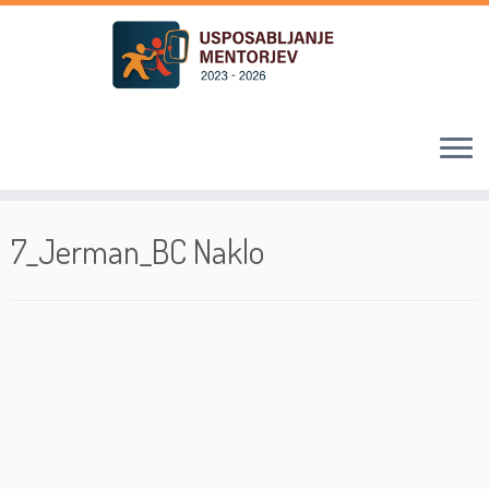
Skoči
na
7_Jerman_BC Naklo
vsebino