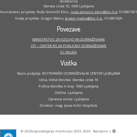
direktorica
Ižanska cesta 10, 1000 Ljubljana
Koordinator projekta: Nuša Simončič Klinc,
nusa.simoncic-klinc@bic-lj.si
, 01/2807601
Vodja projekta: Gregor Matos,
gregor.matos@bic-lj.si
, 01/2807629
Povezave
MINISTRSTVO ZA VZGOJO IN IZOBRAŽEVANJE
CPI – CENTER RS ZA POKLICNO IZOBRAŽEVANJE
EU SKLADI
Vizitka
Naziv podjetja: BIOTEHNIŠKI IZOBRAŽEVALNI CENTER LJUBLJANA
Ulica, hišna številka: Ižanska cesta 10
Poštna številka in kraj: 1000 Ljubljana
Občina: Ljubljana
Upravna enota: Ljubljana
Direktor: mag. Jasna Kržin Stepišnik
·
© 2026
Usposabljanje mentorjev 2023–2026
·
Narejeno z
·