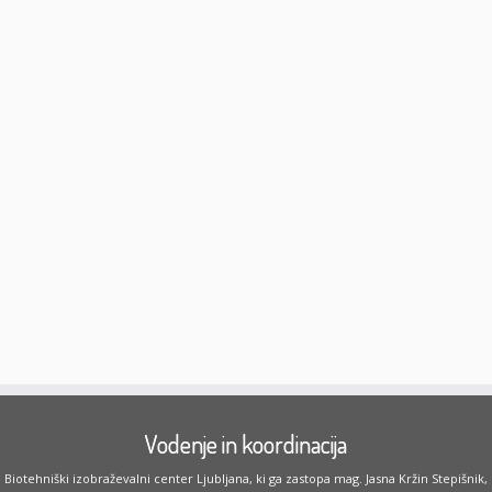
Vodenje in koordinacija
Biotehniški izobraževalni center Ljubljana, ki ga zastopa mag. Jasna Kržin Stepišnik,