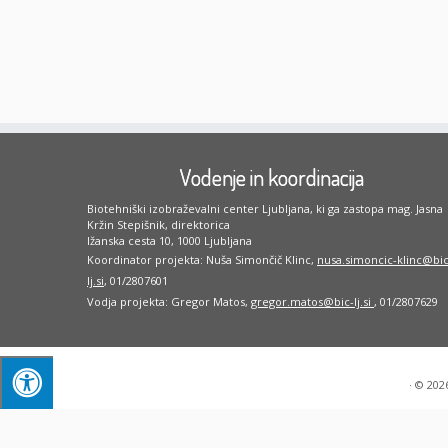
Vodenje in koordinacija
Biotehniški izobraževalni center Ljubljana, ki ga zastopa mag. Jasna
Kržin Stepišnik, direktorica
Ižanska cesta 10, 1000 Ljubljana
Koordinator projekta: Nuša Simončič Klinc,
nusa.simoncic-klinc@bic
lj.si
, 01/2807601
Vodja projekta: Gregor Matos,
gregor.matos@bic-lj.si
, 01/2807629
·
© 202