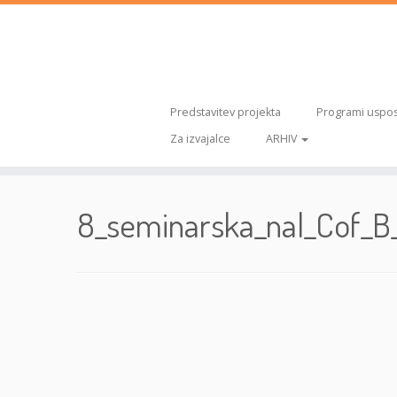
Predstavitev projekta
Programi uspos
Za izvajalce
ARHIV
Skoči
na
8_seminarska_nal_Cof_B
vsebino