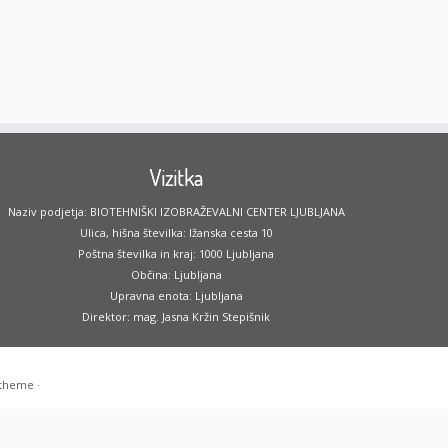
Vizitka
Naziv podjetja: BIOTEHNIŠKI IZOBRAŽEVALNI CENTER LJUBLJANA
Ulica, hišna številka: Ižanska cesta 10
Poštna številka in kraj: 1000 Ljubljana
Občina: Ljubljana
Upravna enota: Ljubljana
Direktor: mag. Jasna Kržin Stepišnik
 theme
·