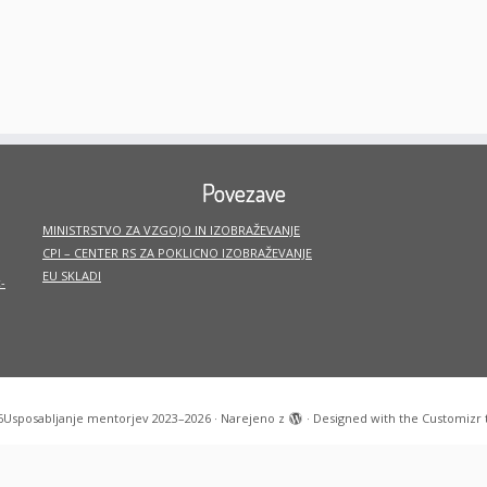
Povezave
MINISTRSTVO ZA VZGOJO IN IZOBRAŽEVANJE
CPI – CENTER RS ZA POKLICNO IZOBRAŽEVANJE
EU SKLADI
-
6
Usposabljanje mentorjev 2023–2026
·
Narejeno z
·
Designed with the
Customizr