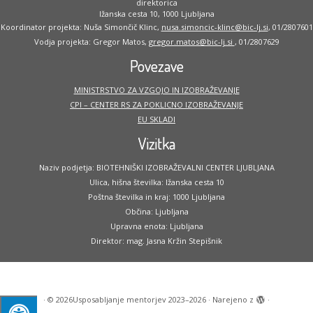
direktorica
Ižanska cesta 10, 1000 Ljubljana
Koordinator projekta: Nuša Simončič Klinc,
nusa.simoncic-klinc@bic-lj.si
, 01/2807601
Vodja projekta: Gregor Matos,
gregor.matos@bic-lj.si
, 01/2807629
Povezave
MINISTRSTVO ZA VZGOJO IN IZOBRAŽEVANJE
CPI – CENTER RS ZA POKLICNO IZOBRAŽEVANJE
EU SKLADI
Vizitka
Naziv podjetja: BIOTEHNIŠKI IZOBRAŽEVALNI CENTER LJUBLJANA
Ulica, hišna številka: Ižanska cesta 10
Poštna številka in kraj: 1000 Ljubljana
Občina: Ljubljana
Upravna enota: Ljubljana
Direktor: mag. Jasna Kržin Stepišnik
·
© 2026
Usposabljanje mentorjev 2023–2026
·
Narejeno z
·