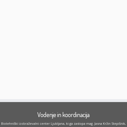
Vodenje in koordinacija
Biotehniški izobraževalni center Ljubljana, ki ga zastopa mag. Jasna Kržin Stepišnik,