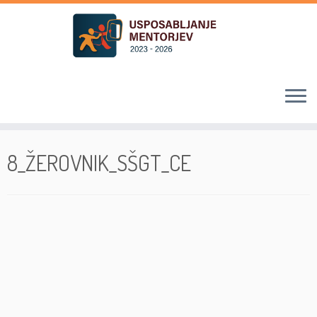
Skoči
na
8_ŽEROVNIK_SŠGT_CE
vsebino