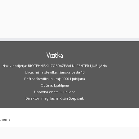
Vizitka
Naziv podjetja: BIOTEHNIŠKI IZOBRAŽEVALNI CENTER LJUBLJANA
Ulica, hišna številka: Ižanska cesta 10
Poštna številka in kraj: 1000 Ljubljana
Občina: Ljubljana
Upravna enota: Ljubljana
Direktor: mag. Jasna Kržin Stepišnik
 theme
·