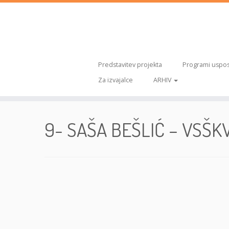
Predstavitev projekta
Programi uspos
Za izvajalce
ARHIV
Skoči
na
9- SAŠA BEŠLIĆ – VSŠKV
vsebino