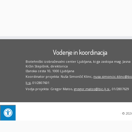
Vodenje in koordinacija
Biotehniški izobraževalni center Ljubljana, ki ga zastopa mag. Jasna
Kržin Stepišnik, direktorica
Ižanska cesta 10, 1000 Ljubljana
Koordinator projekta: Nuša Simončič Klinc,
nusa.simoncic-klinc@bic
lj.si
, 01/2807601
Vodja projekta: Gregor Matos,
gregor.matos@bic-lj.si
, 01/2807629
·
© 202