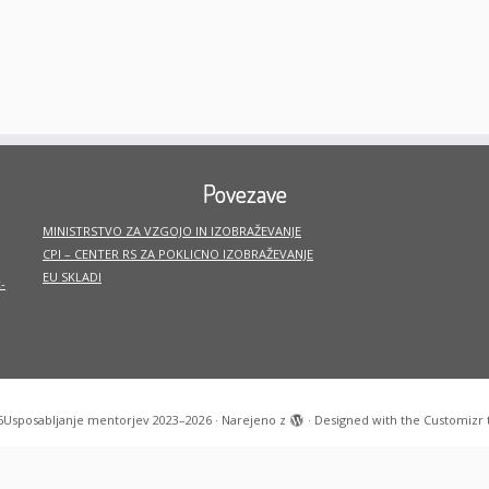
Povezave
MINISTRSTVO ZA VZGOJO IN IZOBRAŽEVANJE
CPI – CENTER RS ZA POKLICNO IZOBRAŽEVANJE
EU SKLADI
-
6
Usposabljanje mentorjev 2023–2026
·
Narejeno z
·
Designed with the
Customizr