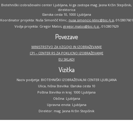
Biotehniški izobraževalni center Ljubljana, ki ga zastopa mag. Jasna Kržin Stepišnik,
direktorica
Ižanska cesta 10, 1000 Ljubljana
Koordinator projekta: Nuša Simončič Klinc,
nusa.simoncic-klinc@bic-lj.si
, 01/2807601
Vodja projekta: Gregor Matos,
gregor.matos@bic-lj.si
, 01/2807629
Povezave
MINISTRSTVO ZA VZGOJO IN IZOBRAŽEVANJE
CPI – CENTER RS ZA POKLICNO IZOBRAŽEVANJE
EU SKLADI
Vizitka
Naziv podjetja: BIOTEHNIŠKI IZOBRAŽEVALNI CENTER LJUBLJANA
Ulica, hišna številka: Ižanska cesta 10
Poštna številka in kraj: 1000 Ljubljana
Občina: Ljubljana
Upravna enota: Ljubljana
Direktor: mag. Jasna Kržin Stepišnik