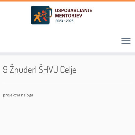
Skoči
na
9 Žnuderl ŠHVU Celje
vsebino
projektna naloga