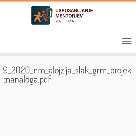
Skoči
na
9_2020_nm_alojzija_slak_grm_projek
vsebino
tnanaloga.pdf