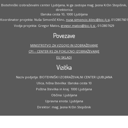
Biotehniški izobraževalni center Ljubljana, ki ga zastopa mag. Jasna Kržin Stepišnik,
direktorica
Ižanska cesta 10, 1000 Ljubljana
Koordinator projekta: Nuša Simončič Klinc,
nusa.simoncic-klinc@bic-lj.si
, 01/2807601
Vodja projekta: Gregor Matos,
gregor.matos@bic-lj.si
, 01/2807629
Povezave
MINISTRSTVO ZA VZGOJO IN IZOBRAŽEVANJE
CPI – CENTER RS ZA POKLICNO IZOBRAŽEVANJE
EU SKLADI
Vizitka
Naziv podjetja: BIOTEHNIŠKI IZOBRAŽEVALNI CENTER LJUBLJANA
Ulica, hišna številka: Ižanska cesta 10
Poštna številka in kraj: 1000 Ljubljana
Občina: Ljubljana
Upravna enota: Ljubljana
Direktor: mag. Jasna Kržin Stepišnik