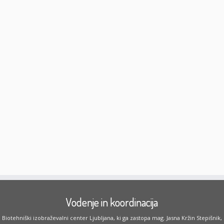
Vodenje in koordinacija
Biotehniški izobraževalni center Ljubljana, ki ga zastopa mag. Jasna Kržin Stepišnik,