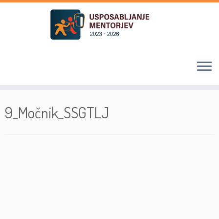
Skoči
na
9_Močnik_SSGTLJ
vsebino