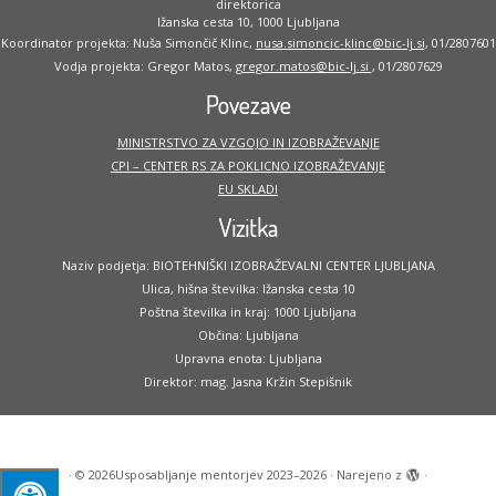
direktorica
Ižanska cesta 10, 1000 Ljubljana
Koordinator projekta: Nuša Simončič Klinc,
nusa.simoncic-klinc@bic-lj.si
, 01/2807601
Vodja projekta: Gregor Matos,
gregor.matos@bic-lj.si
, 01/2807629
Povezave
MINISTRSTVO ZA VZGOJO IN IZOBRAŽEVANJE
CPI – CENTER RS ZA POKLICNO IZOBRAŽEVANJE
EU SKLADI
Vizitka
Naziv podjetja: BIOTEHNIŠKI IZOBRAŽEVALNI CENTER LJUBLJANA
Ulica, hišna številka: Ižanska cesta 10
Poštna številka in kraj: 1000 Ljubljana
Občina: Ljubljana
Upravna enota: Ljubljana
Direktor: mag. Jasna Kržin Stepišnik
·
© 2026
Usposabljanje mentorjev 2023–2026
·
Narejeno z
·