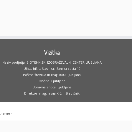
Vizitka
Naziv podjetja: BIOTEHNIŠKI IZOBRAŽEVALNI CENTER LJUBLJANA
Ulica, hišna številka: Ižanska cesta 10
Poštna številka in kraj: 1000 Ljubljana
Občina: Ljubljana
Upravna enota: Ljubljana
Direktor: mag. Jasna Kržin Stepišnik
 theme
·