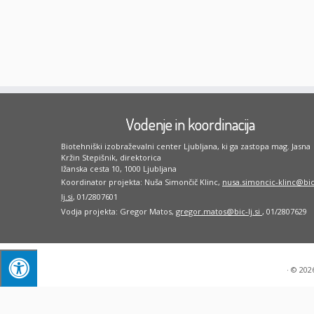
Vodenje in koordinacija
Biotehniški izobraževalni center Ljubljana, ki ga zastopa mag. Jasna
Kržin Stepišnik, direktorica
Ižanska cesta 10, 1000 Ljubljana
Koordinator projekta: Nuša Simončič Klinc,
nusa.simoncic-klinc@bic
lj.si
, 01/2807601
Vodja projekta: Gregor Matos,
gregor.matos@bic-lj.si
, 01/2807629
·
© 202