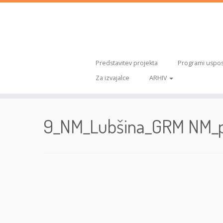
Predstavitev projekta
Programi uspos
Za izvajalce
ARHIV
Skoči
na
9_NM_Lubšina_GRM NM_pr
vsebino