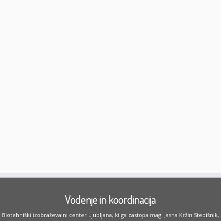
Vodenje in koordinacija
Biotehniški izobraževalni center Ljubljana, ki ga zastopa mag. Jasna Kržin Stepišnik,