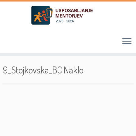
Skoči
na
9_Stojkovska_BC Naklo
vsebino