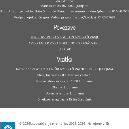
direktorica
Ižanska cesta 10, 1000 Ljubljana
Koordinator projekta: Nuša Simončič Klinc,
nusa.simoncic-klinc@bic-lj.si
, 01/2807601
Vodja projekta: Gregor Matos,
gregor.matos@bic-lj.si
, 01/2807629
Povezave
MINISTRSTVO ZA VZGOJO IN IZOBRAŽEVANJE
CPI – CENTER RS ZA POKLICNO IZOBRAŽEVANJE
EU SKLADI
Vizitka
Naziv podjetja: BIOTEHNIŠKI IZOBRAŽEVALNI CENTER LJUBLJANA
Ulica, hišna številka: Ižanska cesta 10
Poštna številka in kraj: 1000 Ljubljana
Občina: Ljubljana
Upravna enota: Ljubljana
Direktor: mag. Jasna Kržin Stepišnik
·
© 2026
Usposabljanje mentorjev 2023–2026
·
Narejeno z
·