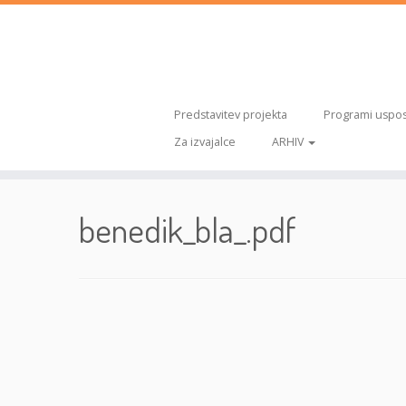
Predstavitev projekta
Programi uspos
Za izvajalce
ARHIV
Skoči
na
benedik_bla_.pdf
vsebino