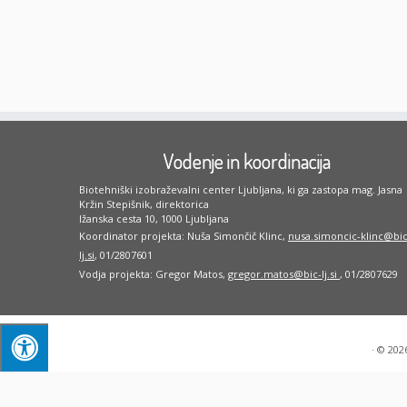
Vodenje in koordinacija
Biotehniški izobraževalni center Ljubljana, ki ga zastopa mag. Jasna
Kržin Stepišnik, direktorica
Ižanska cesta 10, 1000 Ljubljana
Koordinator projekta: Nuša Simončič Klinc,
nusa.simoncic-klinc@bic
lj.si
, 01/2807601
Vodja projekta: Gregor Matos,
gregor.matos@bic-lj.si
, 01/2807629
·
© 202