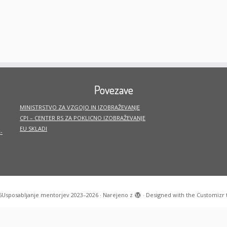
Povezave
MINISTRSTVO ZA VZGOJO IN IZOBRAŽEVANJE
CPI – CENTER RS ZA POKLICNO IZOBRAŽEVANJE
EU SKLADI
-
6
Usposabljanje mentorjev 2023–2026
·
Narejeno z
·
Designed with the
Customizr