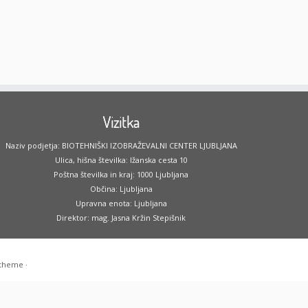
Vizitka
Naziv podjetja: BIOTEHNIŠKI IZOBRAŽEVALNI CENTER LJUBLJANA
Ulica, hišna številka: Ižanska cesta 10
Poštna številka in kraj: 1000 Ljubljana
Občina: Ljubljana
Upravna enota: Ljubljana
Direktor: mag. Jasna Kržin Stepišnik
 theme
·