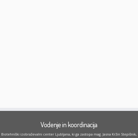
Vodenje in koordinacija
Biotehniški izobraževalni center Ljubljana, ki ga zastopa mag. Jasna Kržin Stepišnik,