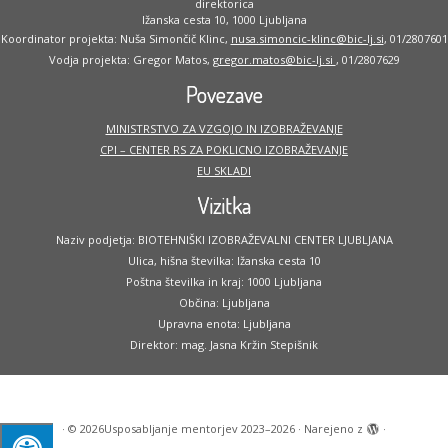
direktorica
Ižanska cesta 10, 1000 Ljubljana
Koordinator projekta: Nuša Simončič Klinc,
nusa.simoncic-klinc@bic-lj.si
, 01/2807601
Vodja projekta: Gregor Matos,
gregor.matos@bic-lj.si
, 01/2807629
Povezave
MINISTRSTVO ZA VZGOJO IN IZOBRAŽEVANJE
CPI – CENTER RS ZA POKLICNO IZOBRAŽEVANJE
EU SKLADI
Vizitka
Naziv podjetja: BIOTEHNIŠKI IZOBRAŽEVALNI CENTER LJUBLJANA
Ulica, hišna številka: Ižanska cesta 10
Poštna številka in kraj: 1000 Ljubljana
Občina: Ljubljana
Upravna enota: Ljubljana
Direktor: mag. Jasna Kržin Stepišnik
·
© 2026
Usposabljanje mentorjev 2023–2026
·
Narejeno z
·