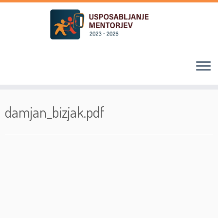
Skoči
na
damjan_bizjak.pdf
vsebino