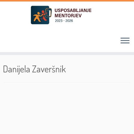
Skoči
na
Danijela Zaveršnik
vsebino