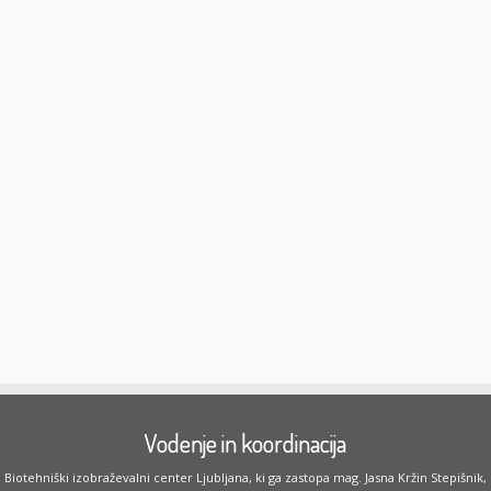
Vodenje in koordinacija
Biotehniški izobraževalni center Ljubljana, ki ga zastopa mag. Jasna Kržin Stepišnik,