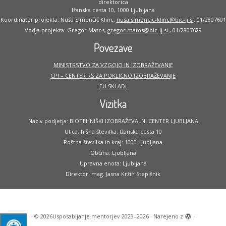
direktorica
Ižanska cesta 10, 1000 Ljubljana
Koordinator projekta: Nuša Simončič Klinc,
nusa.simoncic-klinc@bic-lj.si
, 01/2807601
Vodja projekta: Gregor Matos,
gregor.matos@bic-lj.si
, 01/2807629
Povezave
MINISTRSTVO ZA VZGOJO IN IZOBRAŽEVANJE
CPI – CENTER RS ZA POKLICNO IZOBRAŽEVANJE
EU SKLADI
Vizitka
Naziv podjetja: BIOTEHNIŠKI IZOBRAŽEVALNI CENTER LJUBLJANA
Ulica, hišna številka: Ižanska cesta 10
Poštna številka in kraj: 1000 Ljubljana
Občina: Ljubljana
Upravna enota: Ljubljana
Direktor: mag. Jasna Kržin Stepišnik
·
© 2026
Usposabljanje mentorjev 2023–2026
·
Narejeno z
·