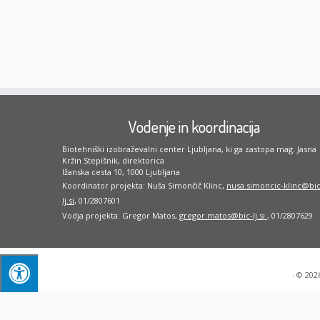
Vodenje in koordinacija
Biotehniški izobraževalni center Ljubljana, ki ga zastopa mag. Jasna
Kržin Stepišnik, direktorica
Ižanska cesta 10, 1000 Ljubljana
Koordinator projekta: Nuša Simončič Klinc,
nusa.simoncic-klinc@bic
lj.si
, 01/2807601
Vodja projekta: Gregor Matos,
gregor.matos@bic-lj.si
, 01/2807629
·
© 202