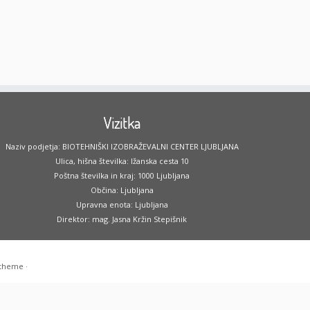
Vizitka
Naziv podjetja: BIOTEHNIŠKI IZOBRAŽEVALNI CENTER LJUBLJANA
Ulica, hišna številka: Ižanska cesta 10
Poštna številka in kraj: 1000 Ljubljana
Občina: Ljubljana
Upravna enota: Ljubljana
Direktor: mag. Jasna Kržin Stepišnik
 theme
·