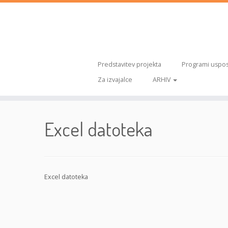
Predstavitev projekta
Programi uspos
Za izvajalce
ARHIV
Skoči
na
Excel datoteka
vsebino
Excel datoteka