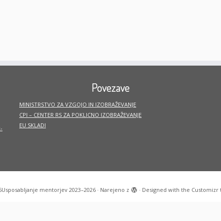
Povezave
MINISTRSTVO ZA VZGOJO IN IZOBRAŽEVANJE
CPI – CENTER RS ZA POKLICNO IZOBRAŽEVANJE
EU SKLADI
-
6
Usposabljanje mentorjev 2023–2026
·
Narejeno z
·
Designed with the
Customizr