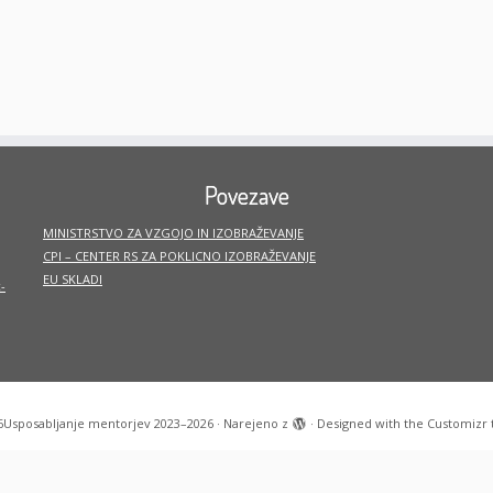
Povezave
MINISTRSTVO ZA VZGOJO IN IZOBRAŽEVANJE
CPI – CENTER RS ZA POKLICNO IZOBRAŽEVANJE
EU SKLADI
-
6
Usposabljanje mentorjev 2023–2026
·
Narejeno z
·
Designed with the
Customizr