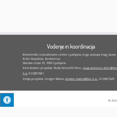
Vodenje in koordinacija
Biotehniški izobraževalni center Ljubljana, ki ga zastopa mag. Jasna
Kržin Stepišnik, direktorica
Ižanska cesta 10, 1000 Ljubljana
Koordinator projekta: Nuša Simončič Klinc,
nusa.simoncic-klinc@bic
lj.si
, 01/2807601
Vodja projekta: Gregor Matos,
gregor.matos@bic-lj.si
, 01/2807629
·
© 202