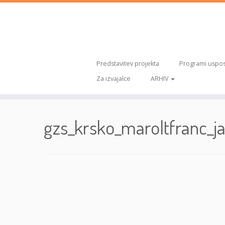
Predstavitev projekta
Programi uspos
Za izvajalce
ARHIV
Skoči
na
gzs_krsko_maroltfranc_ja
vsebino