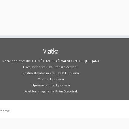
Vizitka
Naziv podjetja: BIOTEHNIŠKI IZOBRAŽEVALNI CENTER LJUBLJANA
Ulica, hišna številka: Ižanska cesta 10
Poštna številka in kraj: 1000 Ljubljana
Občina: Ljubljana
Upravna enota: Ljubljana
Direktor: mag. Jasna Kržin Stepišnik
 theme
·