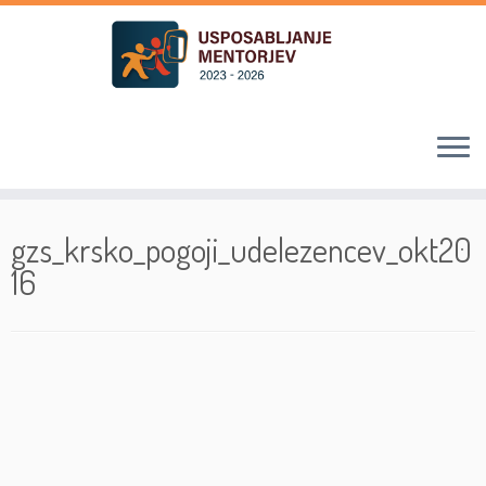
Skoči
na
gzs_krsko_pogoji_udelezencev_okt20
vsebino
16