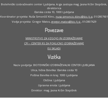
Biotehniški izobraževalni center Ljubljana, ki ga zastopa mag. Jasna Kržin Stepišnik,
direktorica
Ižanska cesta 10, 1000 Ljubljana
Koordinator projekta: Nuša Simončič Klinc,
nusa.simoncic-klinc@bic-lj.si
, 01/2807601
Vodja projekta: Gregor Matos,
gregor.matos@bic-lj.si
, 01/2807629
Povezave
MINISTRSTVO ZA VZGOJO IN IZOBRAŽEVANJE
CPI – CENTER RS ZA POKLICNO IZOBRAŽEVANJE
EU SKLADI
Vizitka
Naziv podjetja: BIOTEHNIŠKI IZOBRAŽEVALNI CENTER LJUBLJANA
Ulica, hišna številka: Ižanska cesta 10
Poštna številka in kraj: 1000 Ljubljana
Občina: Ljubljana
Upravna enota: Ljubljana
Direktor: mag. Jasna Kržin Stepišnik