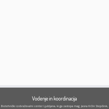
Vodenje in koordinacija
Biotehniški izobraževalni center Ljubljana, ki ga zastopa mag. Jasna Kržin Stepišnik,