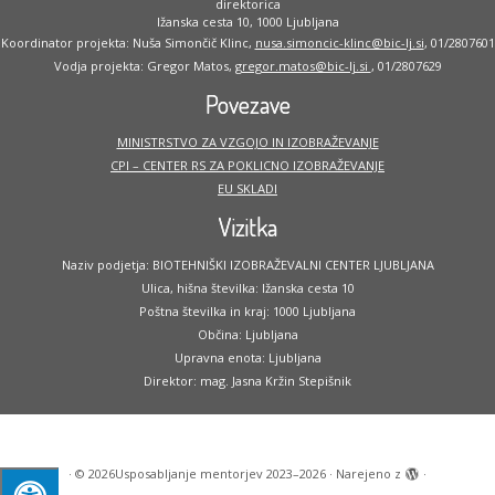
direktorica
Ižanska cesta 10, 1000 Ljubljana
Koordinator projekta: Nuša Simončič Klinc,
nusa.simoncic-klinc@bic-lj.si
, 01/2807601
Vodja projekta: Gregor Matos,
gregor.matos@bic-lj.si
, 01/2807629
Povezave
MINISTRSTVO ZA VZGOJO IN IZOBRAŽEVANJE
CPI – CENTER RS ZA POKLICNO IZOBRAŽEVANJE
EU SKLADI
Vizitka
Naziv podjetja: BIOTEHNIŠKI IZOBRAŽEVALNI CENTER LJUBLJANA
Ulica, hišna številka: Ižanska cesta 10
Poštna številka in kraj: 1000 Ljubljana
Občina: Ljubljana
Upravna enota: Ljubljana
Direktor: mag. Jasna Kržin Stepišnik
·
© 2026
Usposabljanje mentorjev 2023–2026
·
Narejeno z
·