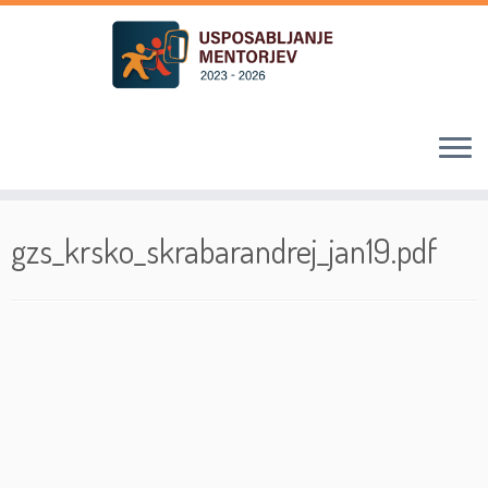
Skoči
na
gzs_krsko_skrabarandrej_jan19.pdf
vsebino