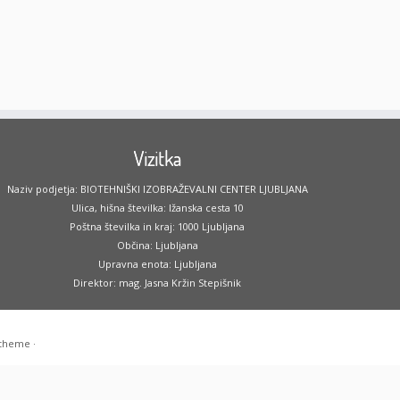
Vizitka
Naziv podjetja: BIOTEHNIŠKI IZOBRAŽEVALNI CENTER LJUBLJANA
Ulica, hišna številka: Ižanska cesta 10
Poštna številka in kraj: 1000 Ljubljana
Občina: Ljubljana
Upravna enota: Ljubljana
Direktor: mag. Jasna Kržin Stepišnik
 theme
·