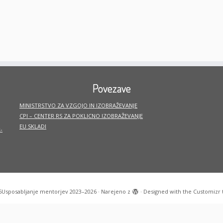
Povezave
MINISTRSTVO ZA VZGOJO IN IZOBRAŽEVANJE
CPI – CENTER RS ZA POKLICNO IZOBRAŽEVANJE
EU SKLADI
-
6
Usposabljanje mentorjev 2023–2026
·
Narejeno z
·
Designed with the
Customizr