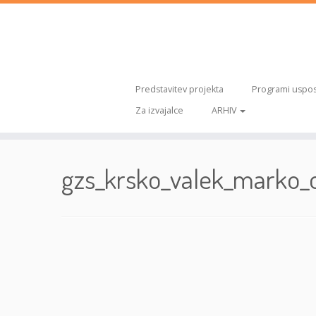
Predstavitev projekta
Programi uspos
Za izvajalce
ARHIV
Skoči
na
gzs_krsko_valek_marko_
vsebino