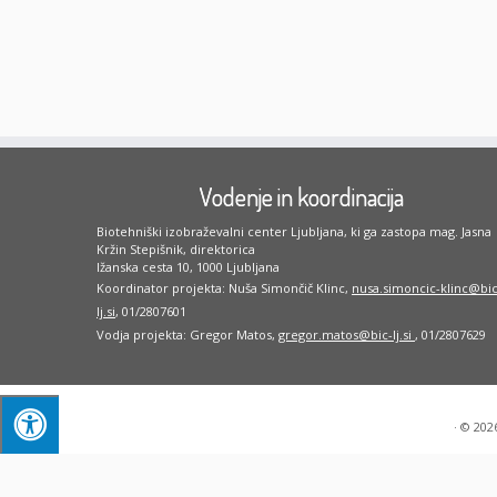
Vodenje in koordinacija
Biotehniški izobraževalni center Ljubljana, ki ga zastopa mag. Jasna
Kržin Stepišnik, direktorica
Ižanska cesta 10, 1000 Ljubljana
Koordinator projekta: Nuša Simončič Klinc,
nusa.simoncic-klinc@bic
lj.si
, 01/2807601
Vodja projekta: Gregor Matos,
gregor.matos@bic-lj.si
, 01/2807629
·
© 202