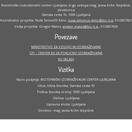
Biotehniški izobraževalni center Ljubljana, ki ga zastopa mag. Jasna Kržin Stepišnik,
direktorica
Ižanska cesta 10, 1000 Ljubljana
Koordinator projekta: Nuša Simončič Klinc,
nusa.simoncic-klinc@bic-lj.si
, 01/2807601
Vodja projekta: Gregor Matos,
gregor.matos@bic-lj.si
, 01/2807629
Povezave
MINISTRSTVO ZA VZGOJO IN IZOBRAŽEVANJE
CPI – CENTER RS ZA POKLICNO IZOBRAŽEVANJE
EU SKLADI
Vizitka
Naziv podjetja: BIOTEHNIŠKI IZOBRAŽEVALNI CENTER LJUBLJANA
Ulica, hišna številka: Ižanska cesta 10
Poštna številka in kraj: 1000 Ljubljana
Občina: Ljubljana
Upravna enota: Ljubljana
Direktor: mag. Jasna Kržin Stepišnik