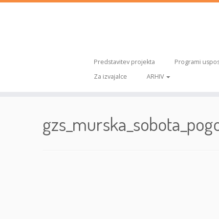
Predstavitev projekta
Programi uspos
Za izvajalce
ARHIV
Skoči
na
gzs_murska_sobota_pogoj
vsebino