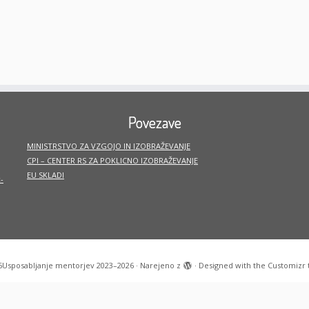
Povezave
MINISTRSTVO ZA VZGOJO IN IZOBRAŽEVANJE
CPI – CENTER RS ZA POKLICNO IZOBRAŽEVANJE
EU SKLADI
-
6
Usposabljanje mentorjev 2023–2026
·
Narejeno z
·
Designed with the
Customizr