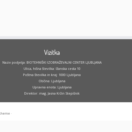
Vizitka
Naziv podjetja: BIOTEHNIŠKI IZOBRAŽEVALNI CENTER LJUBLJANA
Ulica, hišna številka: Ižanska cesta 10
Poštna številka in kraj: 1000 Ljubljana
Občina: Ljubljana
Upravna enota: Ljubljana
Direktor: mag. Jasna Kržin Stepišnik
 theme
·