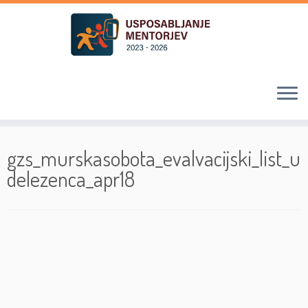
Skoči
na
gzs_murskasobota_evalvacijski_list_u
vsebino
delezenca_apr18