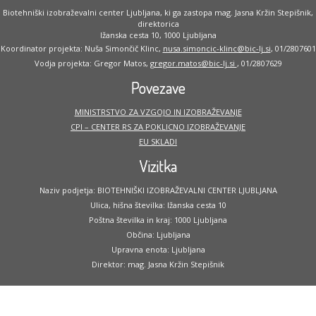
Biotehniški izobraževalni center Ljubljana, ki ga zastopa mag. Jasna Kržin Stepišnik,
direktorica
Ižanska cesta 10, 1000 Ljubljana
Koordinator projekta: Nuša Simončič Klinc,
nusa.simoncic-klinc@bic-lj.si
, 01/2807601
Vodja projekta: Gregor Matos,
gregor.matos@bic-lj.si
, 01/2807629
Povezave
MINISTRSTVO ZA VZGOJO IN IZOBRAŽEVANJE
CPI – CENTER RS ZA POKLICNO IZOBRAŽEVANJE
EU SKLADI
Vizitka
Naziv podjetja: BIOTEHNIŠKI IZOBRAŽEVALNI CENTER LJUBLJANA
Ulica, hišna številka: Ižanska cesta 10
Poštna številka in kraj: 1000 Ljubljana
Občina: Ljubljana
Upravna enota: Ljubljana
Direktor: mag. Jasna Kržin Stepišnik