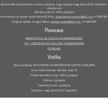
Biotehniški izobraževalni center Ljubljana, ki ga zastopa mag. Jasna Kržin Stepišnik,
direktorica
Ižanska cesta 10, 1000 Ljubljana
Koordinator projekta: Nuša Simončič Klinc,
nusa.simoncic-klinc@bic-lj.si
, 01/2807601
Vodja projekta: Gregor Matos,
gregor.matos@bic-lj.si
, 01/2807629
Povezave
MINISTRSTVO ZA VZGOJO IN IZOBRAŽEVANJE
CPI – CENTER RS ZA POKLICNO IZOBRAŽEVANJE
EU SKLADI
Vizitka
Naziv podjetja: BIOTEHNIŠKI IZOBRAŽEVALNI CENTER LJUBLJANA
Ulica, hišna številka: Ižanska cesta 10
Poštna številka in kraj: 1000 Ljubljana
Občina: Ljubljana
Upravna enota: Ljubljana
Direktor: mag. Jasna Kržin Stepišnik