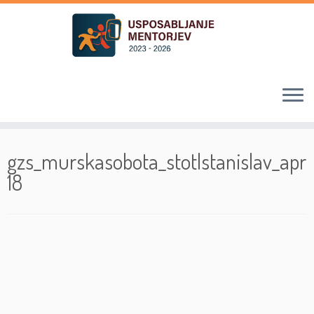
Skoči
na
gzs_murskasobota_stotlstanislav_apr
vsebino
18