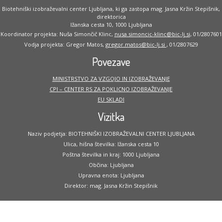
Biotehniški izobraževalni center Ljubljana, ki ga zastopa mag. Jasna Kržin Stepišnik,
direktorica
Ižanska cesta 10, 1000 Ljubljana
Koordinator projekta: Nuša Simončič Klinc,
nusa.simoncic-klinc@bic-lj.si
, 01/2807601
Vodja projekta: Gregor Matos,
gregor.matos@bic-lj.si
, 01/2807629
Povezave
MINISTRSTVO ZA VZGOJO IN IZOBRAŽEVANJE
CPI – CENTER RS ZA POKLICNO IZOBRAŽEVANJE
EU SKLADI
Vizitka
Naziv podjetja: BIOTEHNIŠKI IZOBRAŽEVALNI CENTER LJUBLJANA
Ulica, hišna številka: Ižanska cesta 10
Poštna številka in kraj: 1000 Ljubljana
Občina: Ljubljana
Upravna enota: Ljubljana
Direktor: mag. Jasna Kržin Stepišnik