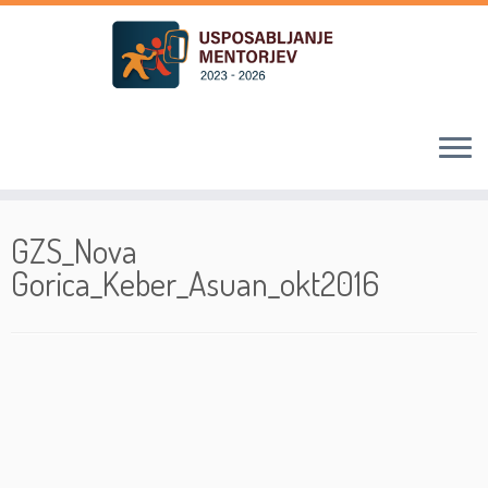
Skoči
na
GZS_Nova
vsebino
Gorica_Keber_Asuan_okt2016