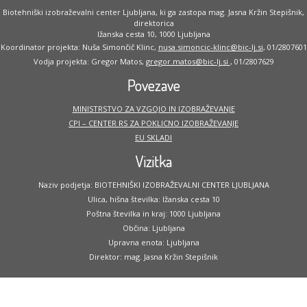
Biotehniški izobraževalni center Ljubljana, ki ga zastopa mag. Jasna Kržin Stepišnik,
direktorica
Ižanska cesta 10, 1000 Ljubljana
Koordinator projekta: Nuša Simončič Klinc,
nusa.simoncic-klinc@bic-lj.si
, 01/2807601
Vodja projekta: Gregor Matos,
gregor.matos@bic-lj.si
, 01/2807629
Povezave
MINISTRSTVO ZA VZGOJO IN IZOBRAŽEVANJE
CPI – CENTER RS ZA POKLICNO IZOBRAŽEVANJE
EU SKLADI
Vizitka
Naziv podjetja: BIOTEHNIŠKI IZOBRAŽEVALNI CENTER LJUBLJANA
Ulica, hišna številka: Ižanska cesta 10
Poštna številka in kraj: 1000 Ljubljana
Občina: Ljubljana
Upravna enota: Ljubljana
Direktor: mag. Jasna Kržin Stepišnik