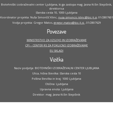
Biotehniški izobraževalni center Ljubljana, ki ga zastopa mag. Jasna Kržin Stepišnik,
direktorica
Ižanska cesta 10, 1000 Ljubljana
Koordinator projekta: Nuša Simončič Klinc,
nusa.simoncic-klinc@bic-lj.si
, 01/2807601
Vodja projekta: Gregor Matos,
gregor.matos@bic-lj.si
, 01/2807629
Povezave
MINISTRSTVO ZA VZGOJO IN IZOBRAŽEVANJE
CPI – CENTER RS ZA POKLICNO IZOBRAŽEVANJE
EU SKLADI
Vizitka
Naziv podjetja: BIOTEHNIŠKI IZOBRAŽEVALNI CENTER LJUBLJANA
Ulica, hišna številka: Ižanska cesta 10
Poštna številka in kraj: 1000 Ljubljana
Občina: Ljubljana
Upravna enota: Ljubljana
Direktor: mag. Jasna Kržin Stepišnik