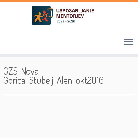
Skoči
na
GZS_Nova
vsebino
Gorica_Stubelj_Alen_okt2016