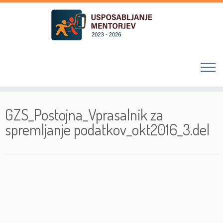
Skoči
na
GZS_Postojna_Vprasalnik za
vsebino
spremljanje podatkov_okt2016_3.del