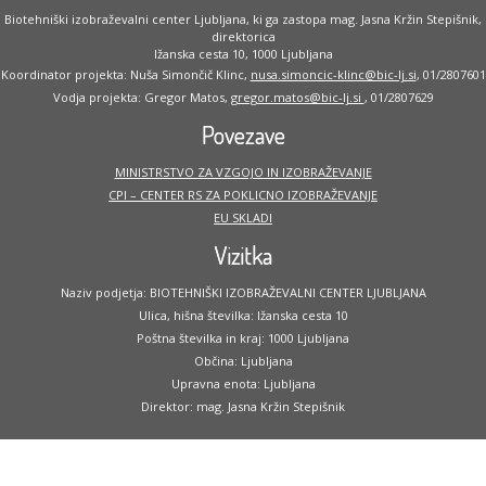
Biotehniški izobraževalni center Ljubljana, ki ga zastopa mag. Jasna Kržin Stepišnik,
direktorica
Ižanska cesta 10, 1000 Ljubljana
Koordinator projekta: Nuša Simončič Klinc,
nusa.simoncic-klinc@bic-lj.si
, 01/2807601
Vodja projekta: Gregor Matos,
gregor.matos@bic-lj.si
, 01/2807629
Povezave
MINISTRSTVO ZA VZGOJO IN IZOBRAŽEVANJE
CPI – CENTER RS ZA POKLICNO IZOBRAŽEVANJE
EU SKLADI
Vizitka
Naziv podjetja: BIOTEHNIŠKI IZOBRAŽEVALNI CENTER LJUBLJANA
Ulica, hišna številka: Ižanska cesta 10
Poštna številka in kraj: 1000 Ljubljana
Občina: Ljubljana
Upravna enota: Ljubljana
Direktor: mag. Jasna Kržin Stepišnik