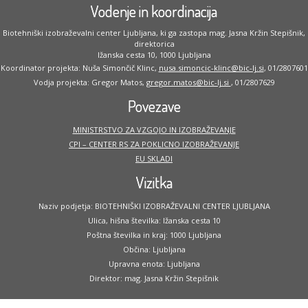
Vodenje in koordinacija
Biotehniški izobraževalni center Ljubljana, ki ga zastopa mag. Jasna Kržin Stepišnik,
direktorica
Ižanska cesta 10, 1000 Ljubljana
Koordinator projekta: Nuša Simončič Klinc,
nusa.simoncic-klinc@bic-lj.si
, 01/2807601
Vodja projekta: Gregor Matos,
gregor.matos@bic-lj.si
, 01/2807629
Povezave
MINISTRSTVO ZA VZGOJO IN IZOBRAŽEVANJE
CPI – CENTER RS ZA POKLICNO IZOBRAŽEVANJE
EU SKLADI
Vizitka
Naziv podjetja: BIOTEHNIŠKI IZOBRAŽEVALNI CENTER LJUBLJANA
Ulica, hišna številka: Ižanska cesta 10
Poštna številka in kraj: 1000 Ljubljana
Občina: Ljubljana
Upravna enota: Ljubljana
Direktor: mag. Jasna Kržin Stepišnik