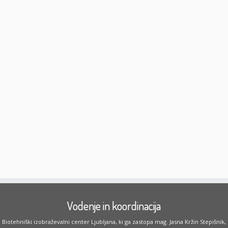
Vodenje in koordinacija
Biotehniški izobraževalni center Ljubljana, ki ga zastopa mag. Jasna Kržin Stepišnik,