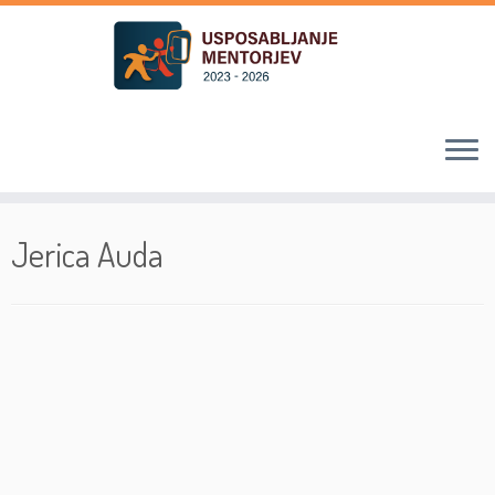
Skoči
na
Jerica Auda
vsebino