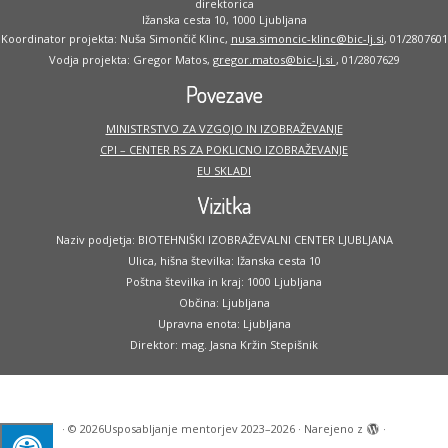
direktorica
Ižanska cesta 10, 1000 Ljubljana
Koordinator projekta: Nuša Simončič Klinc,
nusa.simoncic-klinc@bic-lj.si
, 01/2807601
Vodja projekta: Gregor Matos,
gregor.matos@bic-lj.si
, 01/2807629
Povezave
MINISTRSTVO ZA VZGOJO IN IZOBRAŽEVANJE
CPI – CENTER RS ZA POKLICNO IZOBRAŽEVANJE
EU SKLADI
Vizitka
Naziv podjetja: BIOTEHNIŠKI IZOBRAŽEVALNI CENTER LJUBLJANA
Ulica, hišna številka: Ižanska cesta 10
Poštna številka in kraj: 1000 Ljubljana
Občina: Ljubljana
Upravna enota: Ljubljana
Direktor: mag. Jasna Kržin Stepišnik
·
© 2026
Usposabljanje mentorjev 2023–2026
·
Narejeno z
·