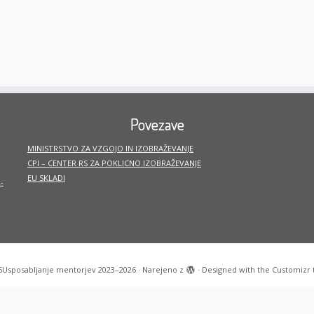
Povezave
MINISTRSTVO ZA VZGOJO IN IZOBRAŽEVANJE
CPI – CENTER RS ZA POKLICNO IZOBRAŽEVANJE
EU SKLADI
-
6
Usposabljanje mentorjev 2023–2026
·
Narejeno z
·
Designed with the
Customizr