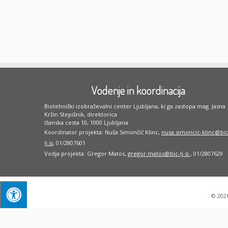
Vodenje in koordinacija
Biotehniški izobraževalni center Ljubljana, ki ga zastopa mag. Jasna
Kržin Stepišnik, direktorica
Ižanska cesta 10, 1000 Ljubljana
Koordinator projekta: Nuša Simončič Klinc,
nusa.simoncic-klinc@bic
lj.si
, 01/2807601
Vodja projekta: Gregor Matos,
gregor.matos@bic-lj.si
, 01/2807629
·
© 202