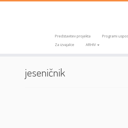
Predstavitev projekta
Programi uspos
Za izvajalce
ARHIV
Skoči
na
jeseničnik
vsebino