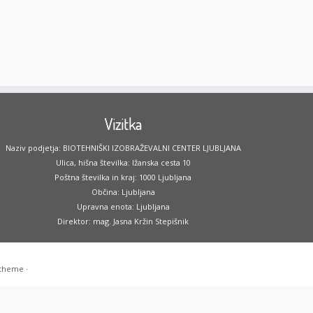
Vizitka
Naziv podjetja: BIOTEHNIŠKI IZOBRAŽEVALNI CENTER LJUBLJANA
Ulica, hišna številka: Ižanska cesta 10
Poštna številka in kraj: 1000 Ljubljana
Občina: Ljubljana
Upravna enota: Ljubljana
Direktor: mag. Jasna Kržin Stepišnik
 theme
·