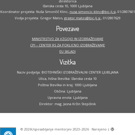
direktorica
Ižanska cesta 10, 1000 Ljubljana
Koordinator projekta: Nuša Simončič Klinc,
nusa.simoncic-klinc@bic-lj.si
, 01/2807601
Vodja projekta: Gregor Matos,
gregor.matos@bic-lj.si
, 01/2807629
Povezave
MINISTRSTVO ZA VZGOJO IN IZOBRAŽEVANJE
CPI – CENTER RS ZA POKLICNO IZOBRAŽEVANJE
EU SKLADI
Vizitka
Naziv podjetja: BIOTEHNIŠKI IZOBRAŽEVALNI CENTER LJUBLJANA
Ulica, hišna številka: Ižanska cesta 10
Poštna številka in kraj: 1000 Ljubljana
Občina: Ljubljana
Upravna enota: Ljubljana
Direktor: mag. Jasna Kržin Stepišnik
·
© 2026
Usposabljanje mentorjev 2023–2026
·
Narejeno z
·