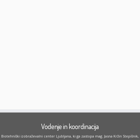
Vodenje in koordinacija
Biotehniški izobraževalni center Ljubljana, ki ga zastopa mag. Jasna Kržin Stepišnik,