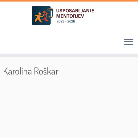
Skoči
na
Karolina Roškar
vsebino