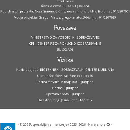
direktorica
Ižanska cesta 10, 1000 Ljubljana
Koordinator projekta: Nuša Simončič Klinc,
nusa.simoncic-klinc@bic-lj.si
, 01/2807601
Vodja projekta: Gregor Matos,
gregor.matos@bic-lj.si
, 01/2807629
Povezave
MINISTRSTVO ZA VZGOJO IN IZOBRAŽEVANJE
CPI – CENTER RS ZA POKLICNO IZOBRAŽEVANJE
EU SKLADI
Vizitka
Naziv podjetja: BIOTEHNIŠKI IZOBRAŽEVALNI CENTER LJUBLJANA
Ulica, hišna številka: Ižanska cesta 10
Poštna številka in kraj: 1000 Ljubljana
Občina: Ljubljana
Upravna enota: Ljubljana
Direktor: mag. Jasna Kržin Stepišnik
·
© 2026
Usposabljanje mentorjev 2023–2026
·
Narejeno z
·