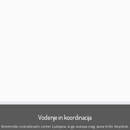
Vodenje in koordinacija
Biotehniški izobraževalni center Ljubljana, ki ga zastopa mag. Jasna Kržin Stepišnik,