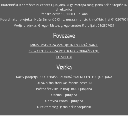
Biotehniški izobraževalni center Ljubljana, ki ga zastopa mag. Jasna Kržin Stepišnik,
direktorica
Ižanska cesta 10, 1000 Ljubljana
Koordinator projekta: Nuša Simončič Klinc,
nusa.simoncic-klinc@bic-lj.si
, 01/2807601
Vodja projekta: Gregor Matos,
gregor.matos@bic-lj.si
, 01/2807629
Povezave
MINISTRSTVO ZA VZGOJO IN IZOBRAŽEVANJE
CPI – CENTER RS ZA POKLICNO IZOBRAŽEVANJE
EU SKLADI
Vizitka
Naziv podjetja: BIOTEHNIŠKI IZOBRAŽEVALNI CENTER LJUBLJANA
Ulica, hišna številka: Ižanska cesta 10
Poštna številka in kraj: 1000 Ljubljana
Občina: Ljubljana
Upravna enota: Ljubljana
Direktor: mag. Jasna Kržin Stepišnik