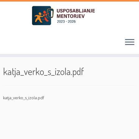
Skoči
na
katja_verko_s_izola.pdf
vsebino
katja_verko_s_izola.pdf