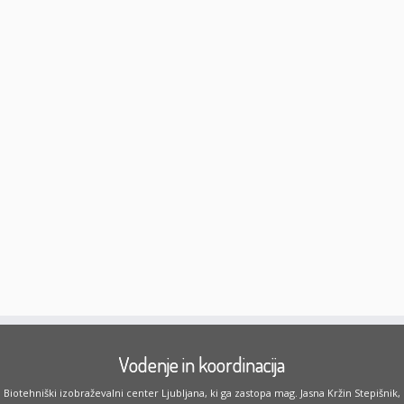
Vodenje in koordinacija
Biotehniški izobraževalni center Ljubljana, ki ga zastopa mag. Jasna Kržin Stepišnik,