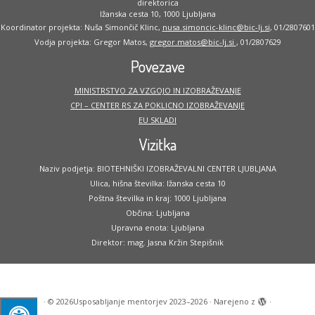
direktorica
Ižanska cesta 10, 1000 Ljubljana
Koordinator projekta: Nuša Simončič Klinc,
nusa.simoncic-klinc@bic-lj.si
, 01/2807601
Vodja projekta: Gregor Matos,
gregor.matos@bic-lj.si
, 01/2807629
Povezave
MINISTRSTVO ZA VZGOJO IN IZOBRAŽEVANJE
CPI – CENTER RS ZA POKLICNO IZOBRAŽEVANJE
EU SKLADI
Vizitka
Naziv podjetja: BIOTEHNIŠKI IZOBRAŽEVALNI CENTER LJUBLJANA
Ulica, hišna številka: Ižanska cesta 10
Poštna številka in kraj: 1000 Ljubljana
Občina: Ljubljana
Upravna enota: Ljubljana
Direktor: mag. Jasna Kržin Stepišnik
·
© 2026
Usposabljanje mentorjev 2023–2026
·
Narejeno z
·