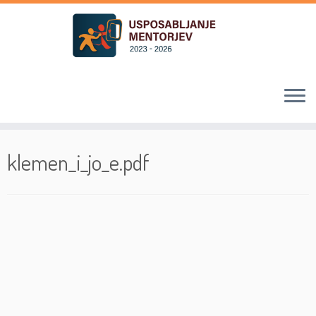
Skoči
na
klemen_i_jo_e.pdf
vsebino